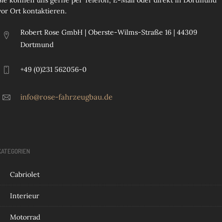
Sie können uns gerne per Telefon, E-Mail oder direkt in Dortmund
vor Ort kontaktieren.
Robert Rose GmbH | Oberste-Wilms-Straße 16 | 44309
Dortmund
+49 (0)231 562056-0
info@rose-fahrzeugbau.de
KATEGORIEN
Cabriolet
Interieur
Motorrad