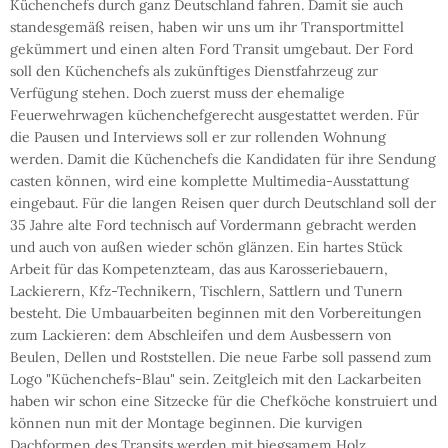
Küchenchefs durch ganz Deutschland fahren. Damit sie auch
standesgemäß reisen, haben wir uns um ihr Transportmittel
gekümmert und einen alten Ford Transit umgebaut. Der Ford
soll den Küchenchefs als zukünftiges Dienstfahrzeug zur
Verfügung stehen. Doch zuerst muss der ehemalige
Feuerwehrwagen küchenchefgerecht ausgestattet werden. Für
die Pausen und Interviews soll er zur rollenden Wohnung
werden. Damit die Küchenchefs die Kandidaten für ihre Sendung
casten können, wird eine komplette Multimedia-Ausstattung
eingebaut. Für die langen Reisen quer durch Deutschland soll der
35 Jahre alte Ford technisch auf Vordermann gebracht werden
und auch von außen wieder schön glänzen. Ein hartes Stück
Arbeit für das Kompetenzteam, das aus Karosseriebauern,
Lackierern, Kfz-Technikern, Tischlern, Sattlern und Tunern
besteht. Die Umbauarbeiten beginnen mit den Vorbereitungen
zum Lackieren: dem Abschleifen und dem Ausbessern von
Beulen, Dellen und Roststellen. Die neue Farbe soll passend zum
Logo "Küchenchefs-Blau" sein. Zeitgleich mit den Lackarbeiten
haben wir schon eine Sitzecke für die Chefköche konstruiert und
können nun mit der Montage beginnen. Die kurvigen
Dachformen des Transits werden mit biegsamem Holz