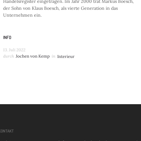
Handelsregister eingetragen. Im Jahr 2000 trat Markus Boesch,
der Sohn von Klaus Boesch, als vierte Generation in das
Unternehmen ein.
INFO
13. Juli 2022
durch
Jochen von Kemp
in
Interieur
KONTAKT