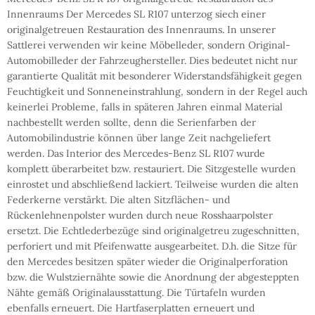
Innenraums Der Mercedes SL R107 unterzog siech einer
originalgetreuen Restauration des Innenraums. In unserer
Sattlerei verwenden wir keine Möbelleder, sondern Original-
Automobilleder der Fahrzeughersteller. Dies bedeutet nicht nur
garantierte Qualität mit besonderer Widerstandsfähigkeit gegen
Feuchtigkeit und Sonneneinstrahlung, sondern in der Regel auch
keinerlei Probleme, falls in späteren Jahren einmal Material
nachbestellt werden sollte, denn die Serienfarben der
Automobilindustrie können über lange Zeit nachgeliefert
werden. Das Interior des Mercedes-Benz SL R107 wurde
komplett überarbeitet bzw. restauriert. Die Sitzgestelle wurden
einrostet und abschließend lackiert. Teilweise wurden die alten
Federkerne verstärkt. Die alten Sitzflächen- und
Rückenlehnenpolster wurden durch neue Rosshaarpolster
ersetzt. Die Echtlederbezüge sind originalgetreu zugeschnitten,
perforiert und mit Pfeifenwatte ausgearbeitet. D.h. die Sitze für
den Mercedes besitzen später wieder die Originalperforation
bzw. die Wulstziernähte sowie die Anordnung der abgesteppten
Nähte gemäß Originalausstattung. Die Türtafeln wurden
ebenfalls erneuert. Die Hartfaserplatten erneuert und