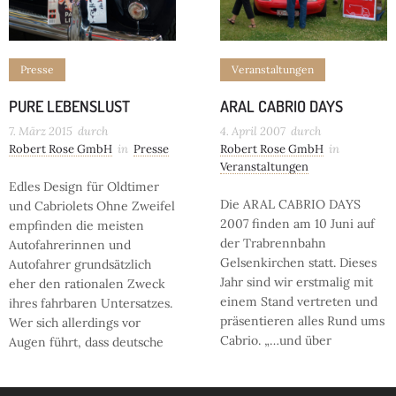
Presse
Veranstaltungen
PURE LEBENSLUST
ARAL CABRIO DAYS
7. März 2015
durch
4. April 2007
durch
Robert Rose GmbH
in
Presse
Robert Rose GmbH
in
Veranstaltungen
Edles Design für Oldtimer
Die ARAL CABRIO DAYS
und Cabriolets Ohne Zweifel
2007 finden am 10 Juni auf
empfinden die meisten
der Trabrennbahn
Autofahrerinnen und
Gelsenkirchen statt. Dieses
Autofahrer grundsätzlich
Jahr sind wir erstmalig mit
eher den rationalen Zweck
einem Stand vertreten und
ihres fahrbaren Untersatzes.
präsentieren alles Rund ums
Wer sich allerdings vor
Cabrio. „…und über
Augen führt, dass deutsche