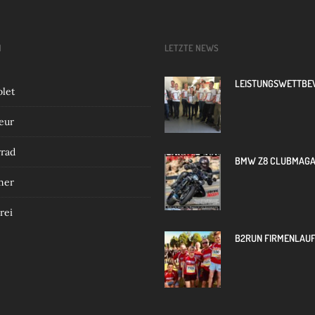
N
LETZTE NEWS
LEISTUNGSWETTB
olet
eur
rad
BMW Z8 CLUBMAGA
mer
rei
B2RUN FIRMENLAU