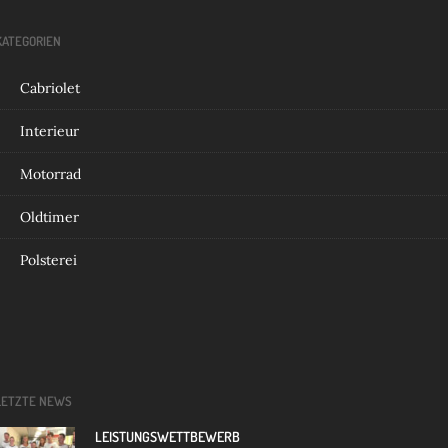
KATEGORIEN
Cabriolet
Interieur
Motorrad
Oldtimer
Polsterei
LETZTE NEWS
LEISTUNGSWETTBEWERB