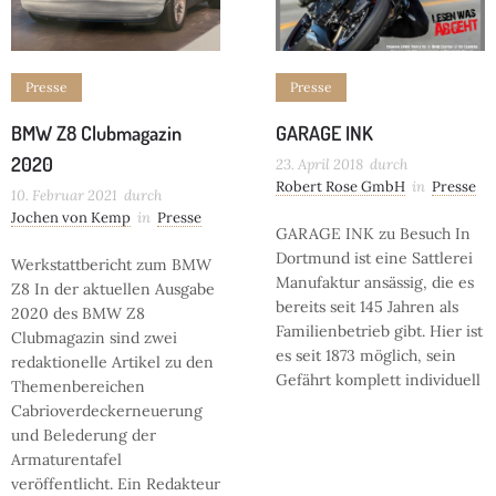
Presse
Presse
BMW Z8 Clubmagazin
GARAGE INK
2020
23. April 2018
durch
Robert Rose GmbH
in
Presse
10. Februar 2021
durch
Jochen von Kemp
in
Presse
GARAGE INK zu Besuch In
Dortmund ist eine Sattlerei
Werkstattbericht zum BMW
Manufaktur ansässig, die es
Z8 In der aktuellen Ausgabe
bereits seit 145 Jahren als
2020 des BMW Z8
Familienbetrieb gibt. Hier ist
Clubmagazin sind zwei
es seit 1873 möglich, sein
redaktionelle Artikel zu den
Gefährt komplett individuell
Themenbereichen
Cabrioverdeckerneuerung
und Belederung der
Armaturentafel
veröffentlicht. Ein Redakteur